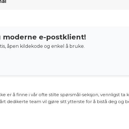
mål
g moderne e-postklient!
tis, åpen kildekode og enkel å bruke.
 er å finne i vår ofte stilte spørsmål-seksjon, vennligst t
Vårt dedikerte team vil gjøre sitt ytterste for å bistå deg og