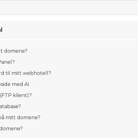
l
mitt domene?
Panel?
rd til mitt webhotell?
side med AI
(FTP klient)?
atabase?
på mitt domene?
t domene?