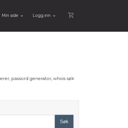
shopping_cart
Min side
Logg inn
erer, passord generator, whois søk
Søk