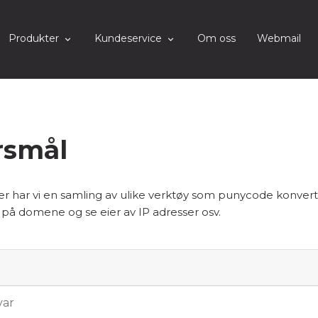
Produkter
Kundeservice
Om oss
Webmail
ørsmål
r har vi en samling av ulike verktøy som punycode konvert
 på domene og se eier av IP adresser osv.