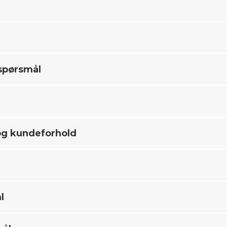
spørsmål
og kundeforhold
l