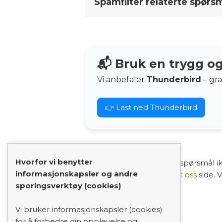
Spamfilter relaterte spørs
📬 Bruk en trygg o
Vi anbefaler
Thunderbird
– gra
👉 Last ned Thunderbird
Hvorfor vi benytter
Dersom svarene på dine spørsmål ikke
informasjonskapsler og andre
post gjennom vår
kontakt oss
side. 
sporingsverktøy (cookies)
Vi bruker informasjonskapsler (cookies)
for å forbedre din opplevelse og