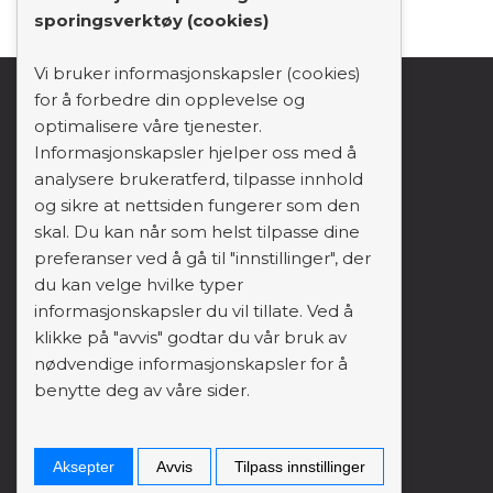
sporingsverktøy (cookies)
Vi bruker informasjonskapsler (cookies)
for å forbedre din opplevelse og
support_agent
mail
person
optimalisere våre tjenester.
Informasjonskapsler hjelper oss med å
analysere brukeratferd, tilpasse innhold
Forside
og sikre at nettsiden fungerer som den
Domene
skal. Du kan når som helst tilpasse dine
preferanser ved å gå til "innstillinger", der
Flytt domene
du kan velge hvilke typer
Webhotell
informasjonskapsler du vil tillate. Ved å
klikke på "avvis" godtar du vår bruk av
Ofte stilte spørsmål
nødvendige informasjonskapsler for å
Logg inn
benytte deg av våre sider.
Alle rettigheter © 2001-2026 itpays.no – 100%
Norsk
Aksepter
Avvis
Tilpass innstillinger