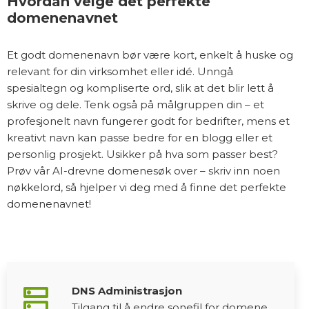
Hvordan velge det perfekte
domenenavnet
Et godt domenenavn bør være kort, enkelt å huske og
relevant for din virksomhet eller idé. Unngå
spesialtegn og kompliserte ord, slik at det blir lett å
skrive og dele. Tenk også på målgruppen din – et
profesjonelt navn fungerer godt for bedrifter, mens et
kreativt navn kan passe bedre for en blogg eller et
personlig prosjekt. Usikker på hva som passer best?
Prøv vår AI-drevne domenesøk over – skriv inn noen
nøkkelord, så hjelper vi deg med å finne det perfekte
domenenavnet!
dns
DNS Administrasjon
Tilgang til å endre sonefil for domene