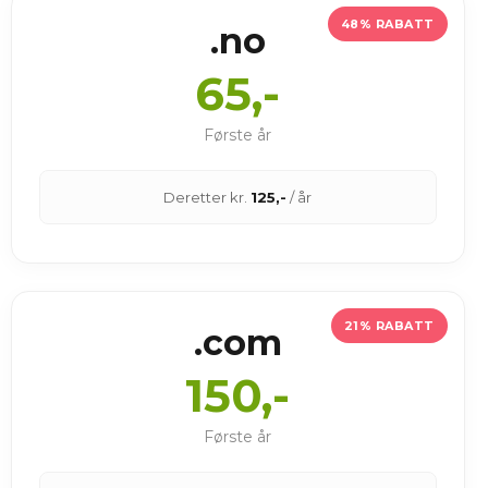
48% RABATT
.no
65,-
Første år
Deretter kr.
125,-
/ år
21% RABATT
.com
150,-
Første år