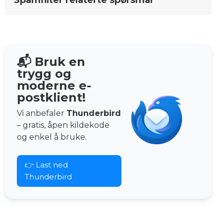
Spamfilter relaterte spørsmål
📬 Bruk en
trygg og
moderne e-
postklient!
Vi anbefaler
Thunderbird
– gratis, åpen kildekode
og enkel å bruke.
👉 Last ned
Thunderbird