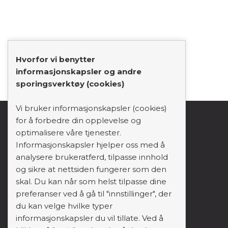
Hvorfor vi benytter
informasjonskapsler og andre
sporingsverktøy (cookies)
Vi bruker informasjonskapsler (cookies)
for å forbedre din opplevelse og
support_agent
mail
person
optimalisere våre tjenester.
Informasjonskapsler hjelper oss med å
analysere brukeratferd, tilpasse innhold
Forside
og sikre at nettsiden fungerer som den
Domene
skal. Du kan når som helst tilpasse dine
preferanser ved å gå til "innstillinger", der
Flytt domene
du kan velge hvilke typer
Webhotell
informasjonskapsler du vil tillate. Ved å