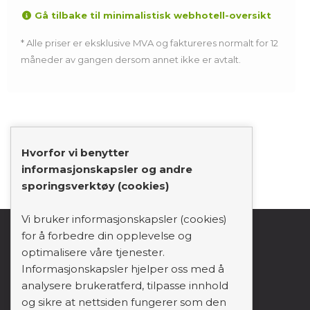
Gå tilbake til minimalistisk webhotell-oversikt
* Alle priser er eksklusive MVA og faktureres normalt for 12
måneder av gangen dersom annet ikke er avtalt.
Hvorfor vi benytter
informasjonskapsler og andre
sporingsverktøy (cookies)
Vi bruker informasjonskapsler (cookies)
for å forbedre din opplevelse og
support_agent
mail
person
optimalisere våre tjenester.
Informasjonskapsler hjelper oss med å
analysere brukeratferd, tilpasse innhold
Forside
og sikre at nettsiden fungerer som den