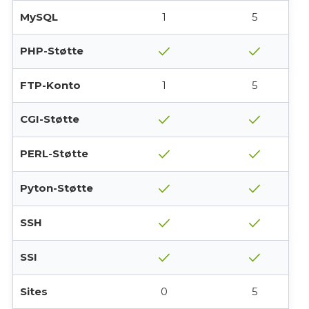
MySQL
1
5
check
check
PHP-Støtte
FTP-Konto
1
5
check
check
CGI-Støtte
check
check
PERL-Støtte
check
check
Pyton-Støtte
check
check
SSH
check
check
SSI
Sites
0
5