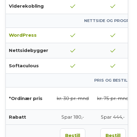
check
check
Viderekobling
NETTSIDE OG PROGRAM
check
check
WordPress
check
check
Nettsidebygger
check
check
Softaculous
PRIS OG BESTILLIN
*Ordinær pris
kr. 30 pr. mnd
kr. 75 pr. mnd
Rabatt
Spar 180,-
Spar 444,-
Bestill
Bestill