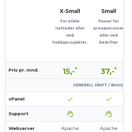
X-Small
Small
For enkle
Passer for
nettsider eller
privatpersoner
små
eller små
hobbyprosjekter.
bedrifter
*
*
15,-
37,-
Pris pr. mnd.
GENERELL DRIFT / BASISFU
check
check
cPanel
support_agent
support_agent
Support
Webserver
Apache
Apache