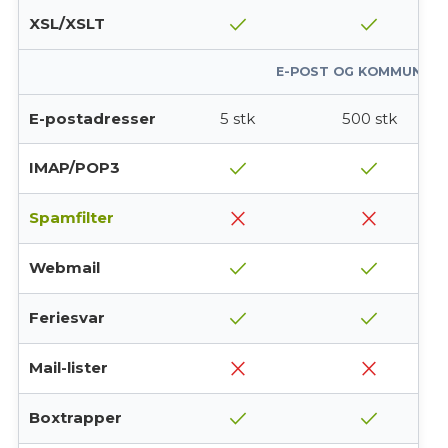
check
check
XSL/XSLT
E-POST OG KOMMUNIKA
E-postadresser
5 stk
500 stk
check
check
IMAP/POP3
close
close
Spamfilter
check
check
Webmail
check
check
Feriesvar
close
close
Mail-lister
check
check
Boxtrapper