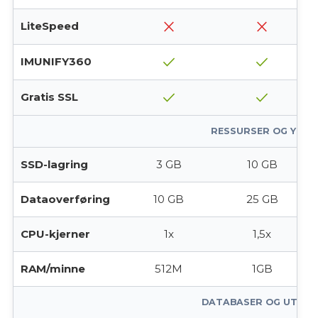
close
close
LiteSpeed
check
check
IMUNIFY360
check
check
Gratis SSL
RESSURSER OG YTEL
SSD-lagring
3 GB
10 GB
Dataoverføring
10 GB
25 GB
CPU-kjerner
1x
1,5x
RAM/minne
512M
1GB
DATABASER OG UTVIKL